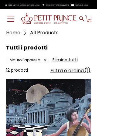
FREE SHIPPING SU ORDINI SUPERIORI A €250
OPERE CERTIFICATE E GARANTITE
PAGAMENTI SICURI
Home
All Products
Tutti i prodotti
Elimina tutti
Mauro Paparella
(1)
12 prodotti
Filtra e ordina