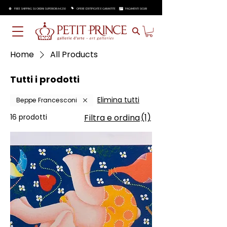
FREE SHIPPING SU ORDINI SUPERIORI A €250
OPERE CERTIFICATE E GARANTITE
PAGAMENTI SICURI
Home
All Products
Tutti i prodotti
Elimina tutti
Beppe Francesconi
(1)
16 prodotti
Filtra e ordina