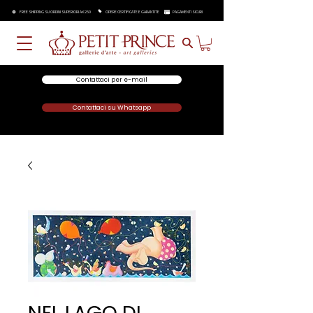
FREE SHIPPING SU ORDINI SUPERIORI A €250
OPERE CERTIFICATE E GARANTITE
PAGAMENTI SICURI
Contattaci per e-mail
Contattaci su Whatsapp