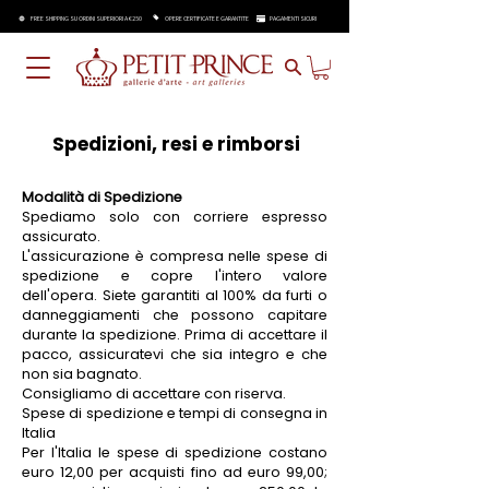
FREE SHIPPING SU ORDINI SUPERIORI A €250
OPERE CERTIFICATE E GARANTITE
PAGAMENTI SICURI
Spedizioni, resi e rimborsi
Modalità di Spedizione
Spediamo solo con corriere espresso
assicurato.
L'assicurazione è compresa nelle spese di
spedizione e copre l'intero valore
dell'opera. Siete garantiti al 100% da furti o
danneggiamenti che possono capitare
durante la spedizione. Prima di accettare il
pacco, assicuratevi che sia integro e che
non sia bagnato.
Consigliamo di accettare con riserva.
Spese di spedizione e tempi di consegna in
Italia
Per l'Italia le spese di spedizione costano
euro 12,00 per acquisti fino ad euro 99,00;