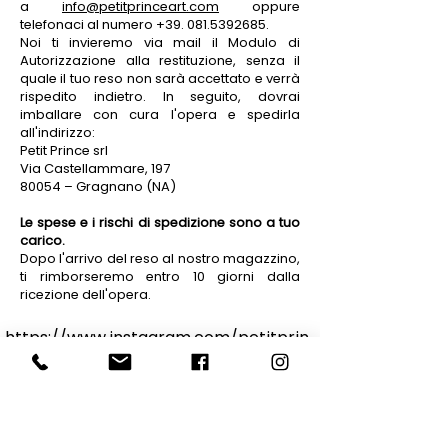
a
info@petitprinceart.com
oppure
telefonaci al numero
+39. 081.5392685
.
Noi ti invieremo via mail il Modulo di
Autorizzazione alla restituzione, senza il
quale il tuo reso non sarà accettato e verrà
rispedito indietro. In seguito, dovrai
imballare con cura l'opera e spedirla
all'indirizzo:
Petit Prince srl
Via Castellammare, 197
80054 – Gragnano (NA)
Le spese e i rischi di spedizione sono a tuo
carico.
Dopo l'arrivo del reso al nostro magazzino,
ti rimborseremo entro 10 giorni dalla
ricezione dell'opera.
https://www.instagram.com/petitprin
ceofficial/