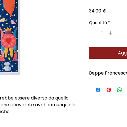
Prezzo
34,00 €
Quantità
*
Aggi
Beppe Francesc
Scopri l'Artista
otrebbe essere diverso da quello
e che riceverete avrà comunque le
iche.