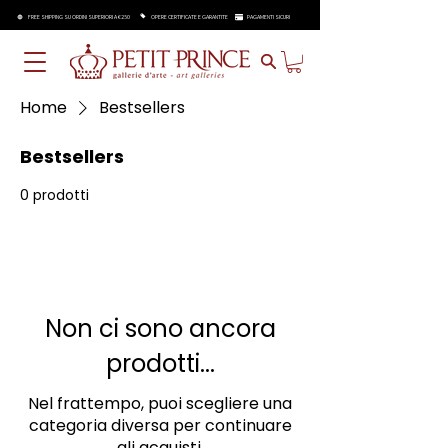
FREE SHIPPING SU ORDINI SUPERIORI A €250
OPERE CERTIFICATE E GARANTITE
PAGAMENTI SICURI
Home
Bestsellers
Bestsellers
0 prodotti
Non ci sono ancora
prodotti...
Nel frattempo, puoi scegliere una
categoria diversa per continuare
gli acquisti.