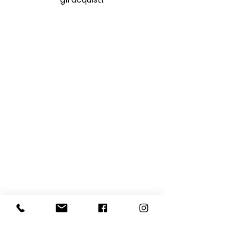
E-mail
Iscriviti
Voglio iscrivermi alla newsletter
081 539 2685