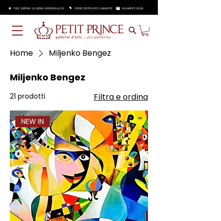
FREE SHIPPING SU ORDINI SUPERIORI A €250
OPERE CERTIFICATE E GARANTITE
PAGAMENTI SICURI
Home
Miljenko Bengez
Miljenko Bengez
21 prodotti
Filtra e ordina
NEW IN