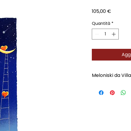
Prezzo
105,00 €
Quantità
*
Aggi
Meloniski da Vill
Scopri l'Artista