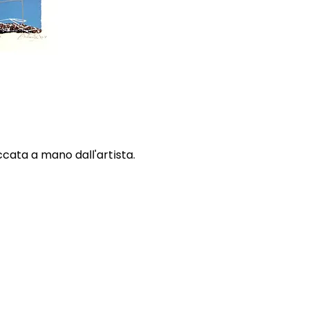
ccata a mano dall'artista.
ONI
CONTATTI
E-mail
0815392685
 Resi
3669729244