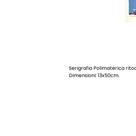
Serigrafia Polimaterica rito
Dimensioni: 13x50cm.
SHOP
INFORMAZI
Opere uniche
Chi siamo
Opere grafiche
Spedizioni e