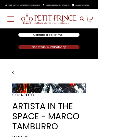
FREE SHIPPING SU ORDINI SUPERIORI A €250
OPERE CERTIFICATE E GARANTITE
PAGAMENTI SICURI
Contattaci per e-mail
Contattaci su Whatsapp
SKU: N313TO
ARTISTA IN THE
SPACE - MARCO
TAMBURRO