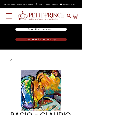
FREE SHIPPING SU ORDINI SUPERIORI A €250
OPERE CERTIFICATE E GARANTITE
PAGAMENTI SICURI
Contattaci per e-mail
Contattaci su Whatsapp