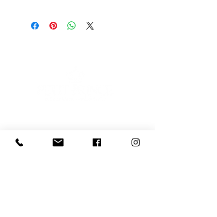
Scopri l'Artista
E-mail
Iscriviti
Voglio iscrivermi alla newsletter
081 539 2685