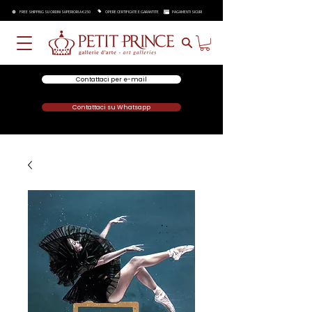
FREE SHIPPING SU ORDINI SUPERIORI A €250
OPERE CERTIFICATE E GARANTITE
PAGAMENTI SICURI
Contattaci per e-mail
Contattaci su Whatsapp