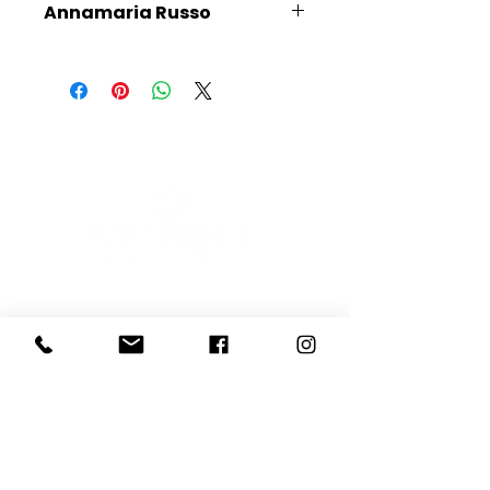
Annamaria Russo
Scopri l'Artista
E-mail
Iscriviti
Voglio iscrivermi alla newsletter