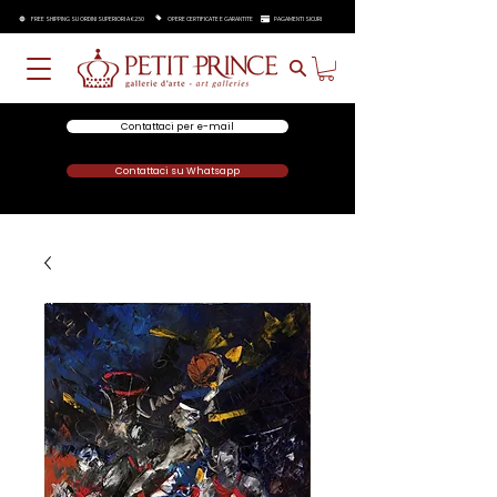
FREE SHIPPING SU ORDINI SUPERIORI A €250
OPERE CERTIFICATE E GARANTITE
PAGAMENTI SICURI
Contattaci per e-mail
Contattaci su Whatsapp