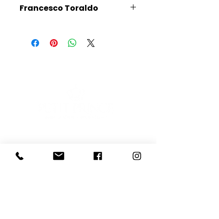
Francesco Toraldo
Scopri l'Artista
E-mail
Iscriviti
Voglio iscrivermi alla newsletter