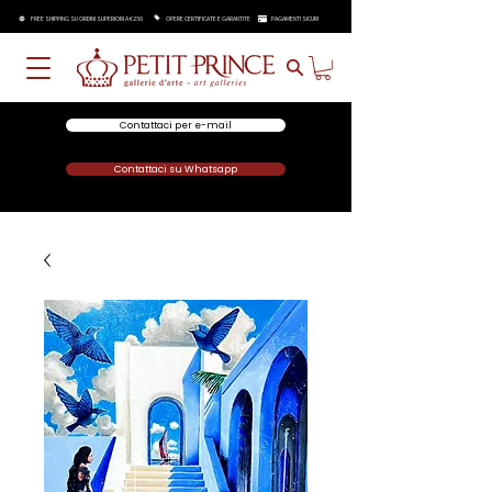
FREE SHIPPING SU ORDINI SUPERIORI A €250
OPERE CERTIFICATE E GARANTITE
PAGAMENTI SICURI
Contattaci per e-mail
Contattaci su Whatsapp