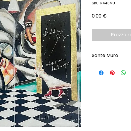
SKU: N446MU
Prezzo
0,00 €
Prezzo r
Sante Muro
Scopri l'Artista