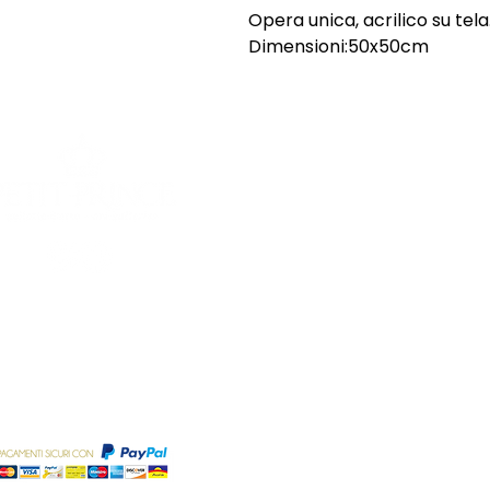
Opera unica, acrilico su tela
Dimensioni:50x50cm
SHOP
INFORMAZI
Opere uniche
Chi siamo
Opere grafiche
Spedizioni e
Sculture
Termini e Co
Offerte
Privacy Poli
© 202