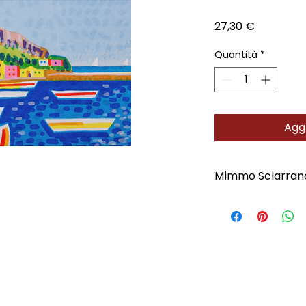
Prezzo
27,30 €
Quantità
*
Aggi
Mimmo Sciarran
Scopri l'Artista