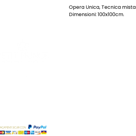
Opera Unica, Tecnica mista 
Dimensioni: 100x100cm.
SHOP
INFORMAZI
Opere uniche
Chi siamo
Opere grafiche
Spedizioni e
Sculture
Termini e Co
Offerte
Privacy Poli
© 202