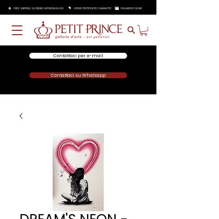
FREE SHIPPING SU ORDINI SUPERIORI A €250
OPERE CERTIFICATE E GARANTITE
PAGAMENTI SICURI
Contattaci per e-mail
Contattaci su Whatsapp