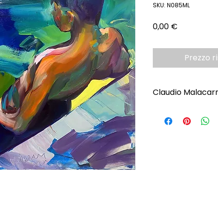
SKU: N085ML
Prezzo
0,00 €
Prezzo r
Claudio Malacar
Scopri l'Artista