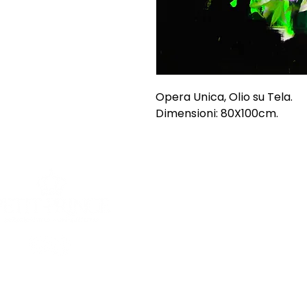
Opera Unica, Olio su Tela.
Dimensioni: 80X100cm.
SHOP
INFORMAZI
Opere uniche
Chi siamo
Opere grafiche
Spedizioni e
Sculture
Termini e Co
Offerte
Privacy Poli