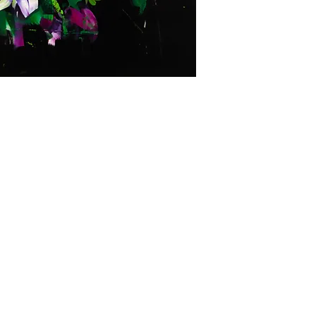
ONI
CONTATTI
E-mail
0815392685
 Resi
3669729244
Voglio isc
ndizioni
Le nostre gallerie
cy
Info@petitprinceart.com