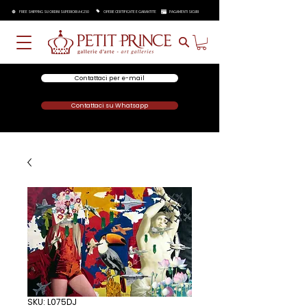
FREE SHIPPING SU ORDINI SUPERIORI A €250
OPERE CERTIFICATE E GARANTITE
PAGAMENTI SICURI
Contattaci per e-mail
Contattaci su Whatsapp
SKU: L075DJ