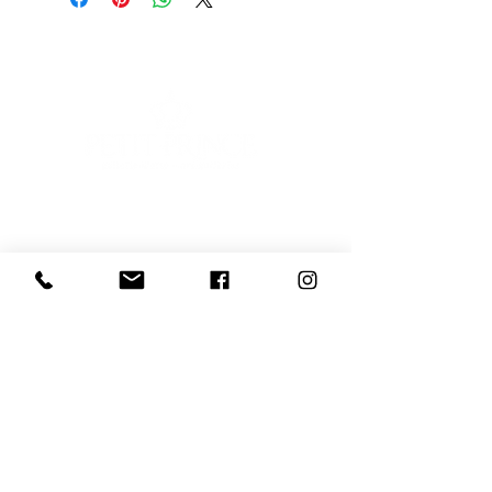
E-mail
Iscriviti
Voglio iscrivermi alla newsletter
081 539 2685
366 9729 244