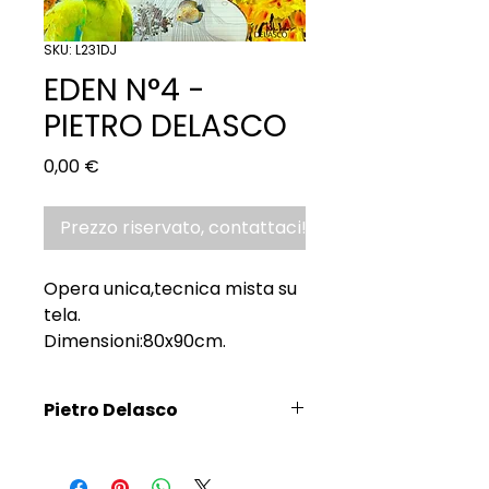
SKU: L231DJ
EDEN N°4 -
PIETRO DELASCO
Prezzo
0,00 €
Prezzo riservato, contattaci!
Opera unica,tecnica mista su
tela.
Dimensioni:80x90cm.
Pietro Delasco
Scopri l'Artista