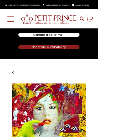
FREE SHIPPING SU ORDINI SUPERIORI A €250
OPERE CERTIFICATE E GARANTITE
PAGAMENTI SICURI
Contattaci per e-mail
Contattaci su Whatsapp