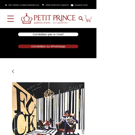
FREE SHIPPING SU ORDINI SUPERIORI A €250
OPERE CERTIFICATE E GARANTITE
PAGAMENTI SICURI
Contattaci per e-mail
Contattaci su Whatsapp