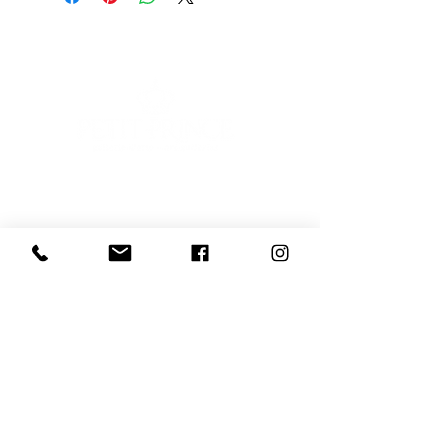
E-mail
Iscriviti
Voglio iscrivermi alla newsletter
081 539 2685
366 9729 244