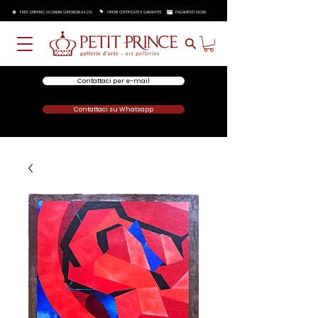
FREE SHIPPING SU ORDINI SUPERIORI A €250
OPERE CERTIFICATE E GARANTITE
PAGAMENTI SICURI
Contattaci per e-mail
Contattaci su Whatsapp