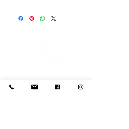
Scopri l'Artista
E-mail
Iscriviti
Voglio iscrivermi alla newsletter
081 539 2685