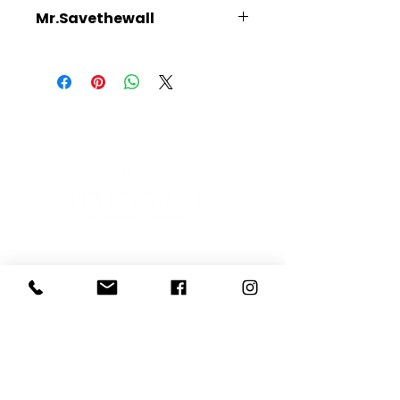
Mr.Savethewall
Scopri l'Artista
E-mail
Iscriviti
Voglio iscrivermi alla newsletter