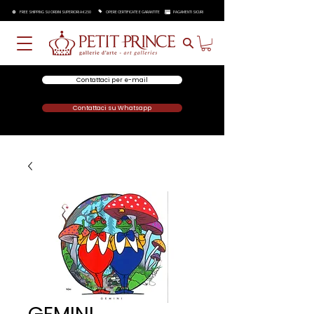
FREE SHIPPING SU ORDINI SUPERIORI A €250
OPERE CERTIFICATE E GARANTITE
PAGAMENTI SICURI
Contattaci per e-mail
Contattaci su Whatsapp