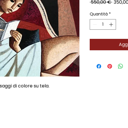
Prezzo
 550,00 € 
350,0
regola
Quantità
*
Aggi
aggi di colore su tela.