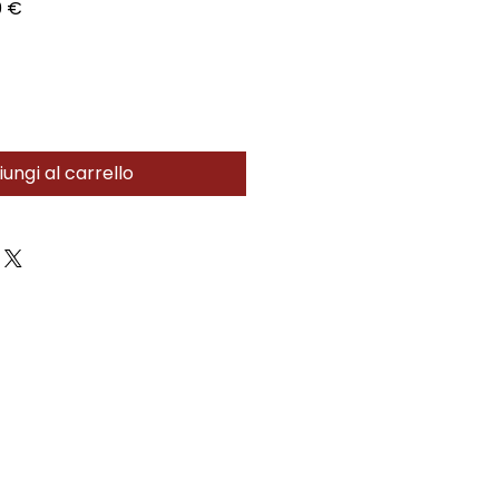
Prezzo
0 €
re
scontato
ungi al carrello