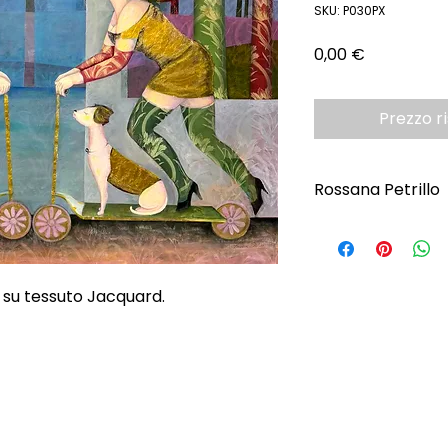
SKU: P030PX
Prezzo
0,00 €
Prezzo r
Rossana Petrillo
Scopri l'Artista
 su tessuto Jacquard.