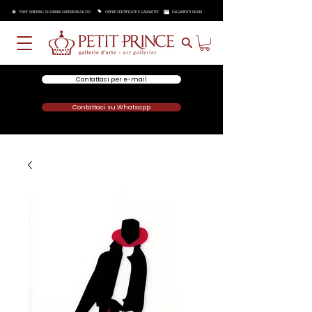
FREE SHIPPING SU ORDINI SUPERIORI A €250
OPERE CERTIFICATE E GARANTITE
PAGAMENTI SICURI
Contattaci per e-mail
Contattaci su Whatsapp