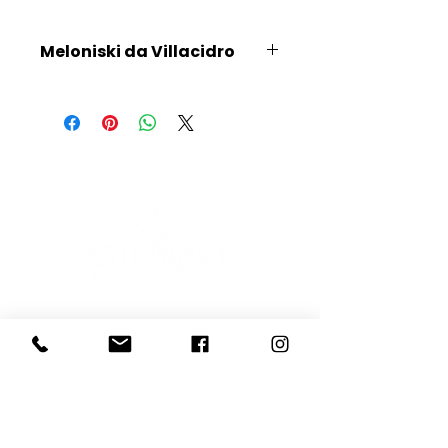
Meloniski da Villacidro
Scopri l'Artista
E-mail
Iscriviti
Voglio iscrivermi alla newsletter