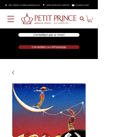
FREE SHIPPING SU ORDINI SUPERIORI A €250
OPERE CERTIFICATE E GARANTITE
PAGAMENTI SICURI
Contattaci per e-mail
Contattaci su Whatsapp