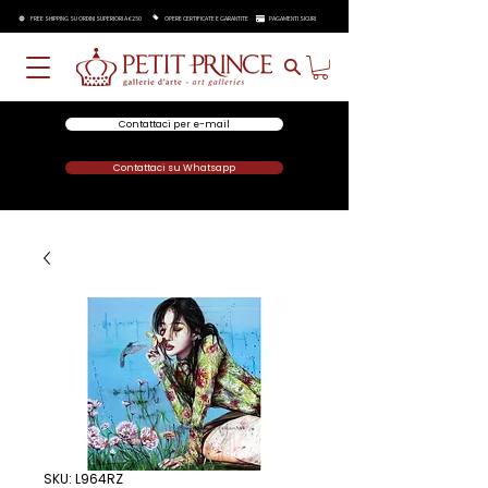
FREE SHIPPING SU ORDINI SUPERIORI A €250
OPERE CERTIFICATE E GARANTITE
PAGAMENTI SICURI
Contattaci per e-mail
Contattaci su Whatsapp
SKU: L964RZ