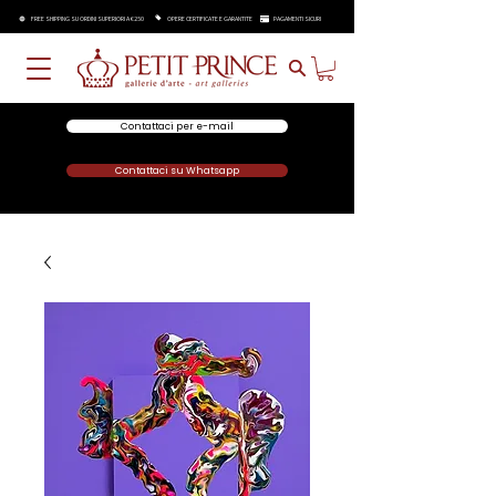
FREE SHIPPING SU ORDINI SUPERIORI A €250
OPERE CERTIFICATE E GARANTITE
PAGAMENTI SICURI
Contattaci per e-mail
Contattaci su Whatsapp