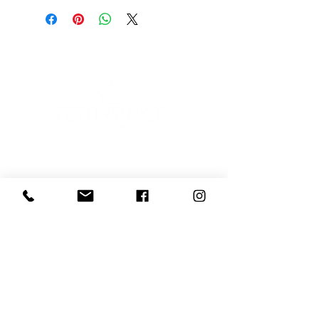
E-mail
Iscriviti
Voglio iscrivermi alla newsletter
081 539 2685