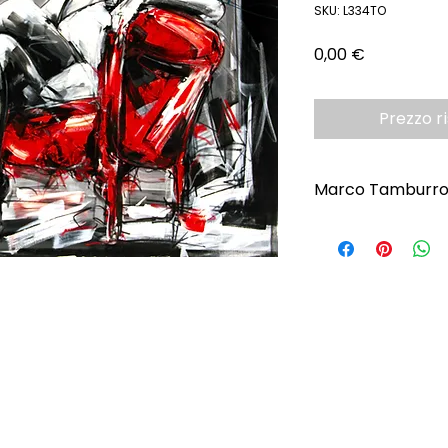
SKU: L334TO
Prezzo
0,00 €
Prezzo r
Marco Tamburr
Scopri l'Artista
ONI
CONTATTI