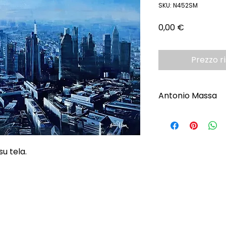
SKU: N452SM
Prezzo
0,00 €
Prezzo r
Antonio Massa
Scopri l'Artista
u tela.