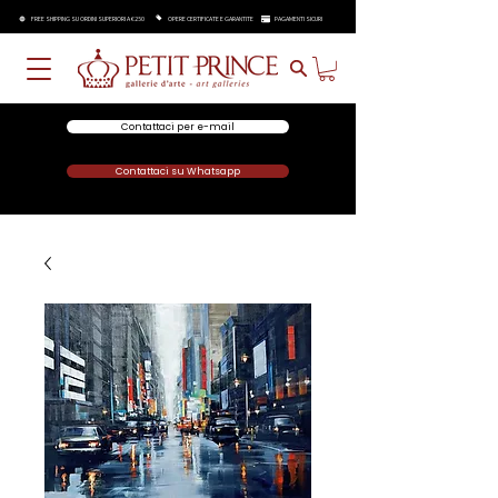
FREE SHIPPING SU ORDINI SUPERIORI A €250
OPERE CERTIFICATE E GARANTITE
PAGAMENTI SICURI
Contattaci per e-mail
Contattaci su Whatsapp