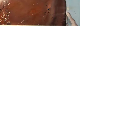
ONI
CONTATTI
E-mail
0815392685
 Resi
3669729244
Voglio isc
ndizioni
Le nostre gallerie
cy
Info@petitprinceart.com