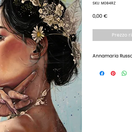
SKU: M084RZ
Prezzo
0,00 €
Prezzo r
Annamaria Russ
Scopri l'Artista