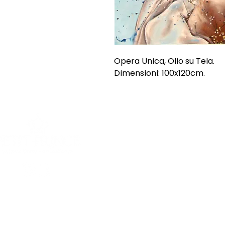
Opera Unica, Olio su Tela.
Dimensioni: 100x120cm.
SHOP
INFORMAZI
Opere uniche
Chi siamo
Opere grafiche
Spedizioni e
Sculture
Termini e Co
Offerte
Privacy Poli