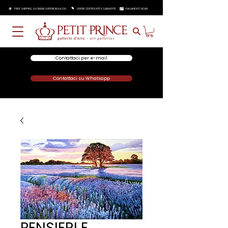
FREE SHIPPING SU ORDINI SUPERIORI A €250
OPERE CERTIFICATE E GARANTITE
PAGAMENTI SICURI
Contattaci per e-mail
Contattaci su Whatsapp
PENSIERI E