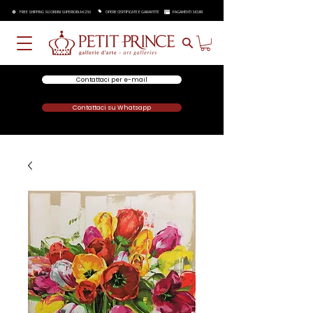
FREE SHIPPING SU ORDINI SUPERIORI A €250
OPERE CERTIFICATE E GARANTITE
PAGAMENTI SICURI
Contattaci per e-mail
Contattaci su Whatsapp