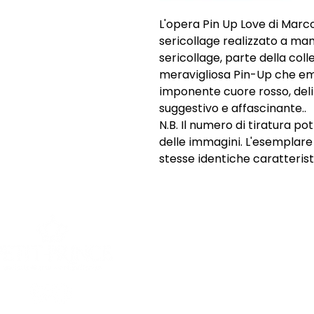
L'opera Pin Up Love di Marc
sericollage realizzato a ma
sericollage, parte della coll
meravigliosa Pin-Up che em
imponente cuore rosso, deli
suggestivo e affascinante..
N.B. Il numero di tiratura p
delle immagini. L'esemplar
stesse identiche caratterist
SHOP
INFORMAZI
Opere uniche
Chi siamo
Opere grafiche
Spedizioni e
Sculture
Termini e Co