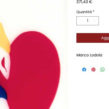
Prezzo
371,43 €
Quantità
*
Aggi
Marco Lodola
Scopri l'Artista