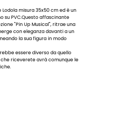
o Lodola misura 35x50 cm ed è un
no su PVC.Questo affascinante
ezione "Pin Up Musical", ritrae una
erge con eleganza davanti a un
neando la sua figura in modo
otrebbe essere diverso da quello
e che riceverete avrà comunque le
iche.
ONI
CONTATTI
E-mail
0815392685
 Resi
3669729244
Voglio isc
ndizioni
Le nostre gallerie