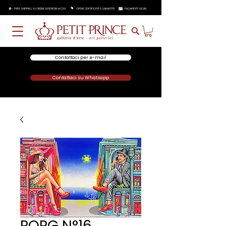
FREE SHIPPING SU ORDINI SUPERIORI A €250
OPERE CERTIFICATE E GARANTITE
PAGAMENTI SICURI
Contattaci per e-mail
Contattaci su Whatsapp
POPG N°16