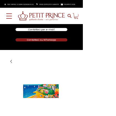
FREE SHIPPING SU ORDINI SUPERIORI A €250
OPERE CERTIFICATE E GARANTITE
PAGAMENTI SICURI
Contattaci per e-mail
Contattaci su Whatsapp