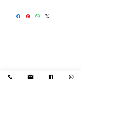
Scopri l'Artista
E-mail
Iscriviti
Voglio iscrivermi alla newsletter
081 539 2685