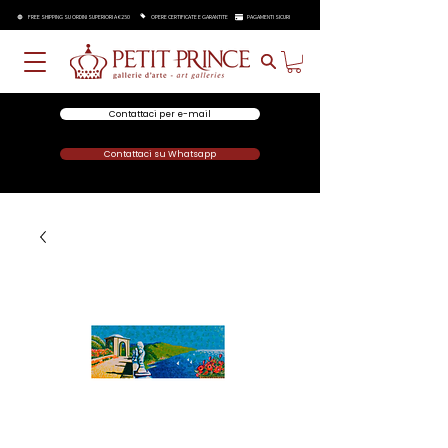
FREE SHIPPING SU ORDINI SUPERIORI A €250
OPERE CERTIFICATE E GARANTITE
PAGAMENTI SICURI
Contattaci per e-mail
Contattaci su Whatsapp