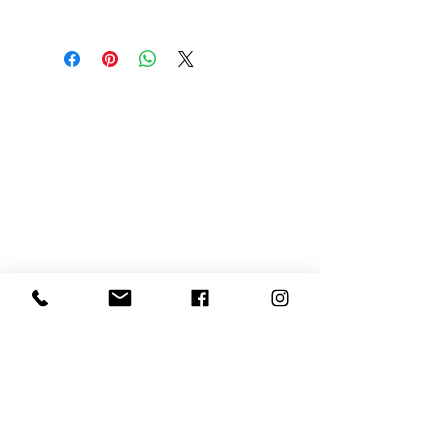
Scopri l'Artista
E-mail
Iscriviti
Voglio iscrivermi alla newsletter
081 539 2685