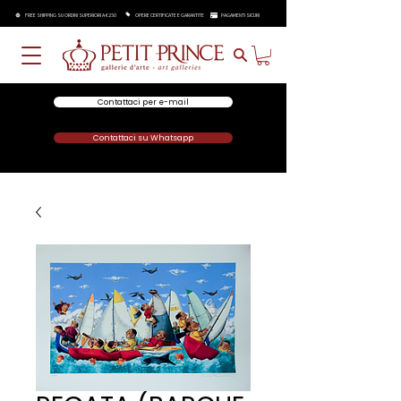
FREE SHIPPING SU ORDINI SUPERIORI A €250
OPERE CERTIFICATE E GARANTITE
PAGAMENTI SICURI
Contattaci per e-mail
Contattaci su Whatsapp