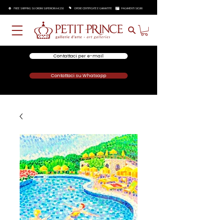
FREE SHIPPING SU ORDINI SUPERIORI A €250
OPERE CERTIFICATE E GARANTITE
PAGAMENTI SICURI
Contattaci per e-mail
Contattaci su Whatsapp