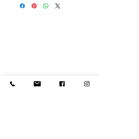
E-mail
Iscriviti
Voglio iscrivermi alla newsletter
081 539 2685
366 9729 244