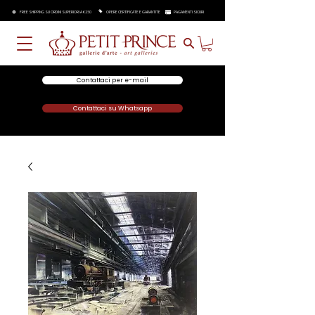
FREE SHIPPING SU ORDINI SUPERIORI A €250
OPERE CERTIFICATE E GARANTITE
PAGAMENTI SICURI
Contattaci per e-mail
Contattaci su Whatsapp