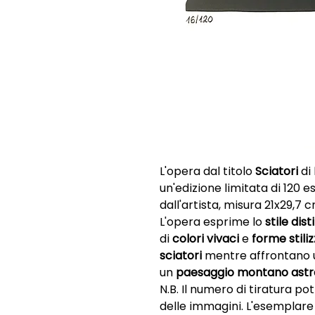
L'opera dal titolo
Sciatori
di
un'edizione limitata di 120 
dall'artista, misura 21x29,7 
L'opera esprime lo
stile dist
di
colori vivaci
e
forme stili
sciatori
mentre affrontano u
un
paesaggio montano astr
N.B. Il numero di tiratura p
delle immagini. L'esemplar