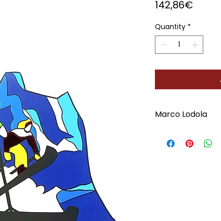
Price
142,86€
Quantity
*
Marco Lodola
Scopri l'Artista