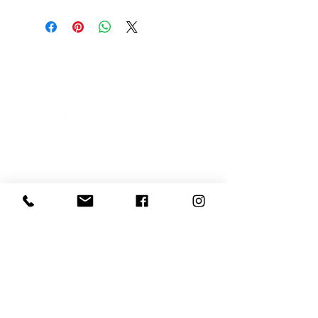
Scopri l'Artista
E-mail
Iscriviti
Voglio iscrivermi alla newsletter
081 539 2685