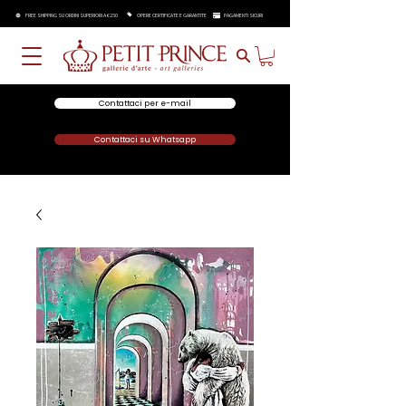
FREE SHIPPING SU ORDINI SUPERIORI A €250
OPERE CERTIFICATE E GARANTITE
PAGAMENTI SICURI
Contattaci per e-mail
Contattaci su Whatsapp