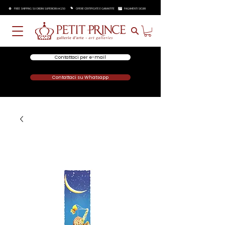
FREE SHIPPING SU ORDINI SUPERIORI A €250
OPERE CERTIFICATE E GARANTITE
PAGAMENTI SICURI
Contattaci per e-mail
Contattaci su Whatsapp