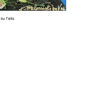
su Tela.
ONI
CONTATTI
E-mail
0815392685
 Resi
3669729244
Voglio isc
ndizioni
Le nostre gallerie
cy
Info@petitprinceart.com