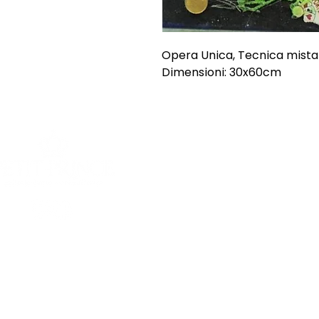
Opera Unica, Tecnica mista 
Dimensioni: 30x60cm
SHOP
INFORMAZI
Opere uniche
Chi siamo
Opere grafiche
Spedizioni e
Sculture
Termini e Co
Offerte
Privacy Poli