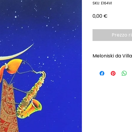
SKU: E164VI
Prezzo
0,00 €
Prezzo r
Meloniski da Vill
Scopri l'Artista