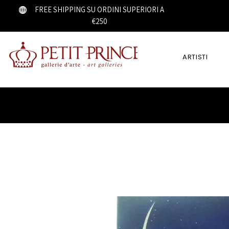
FREE SHIPPING SU ORDINI SUPERIORI A
€250
ARTISTI