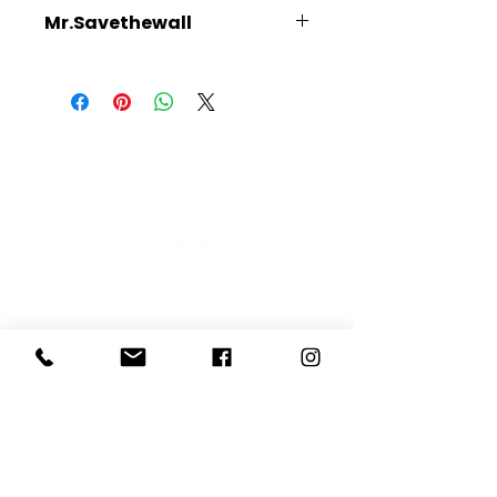
Mr.Savethewall
Scopri l'Artista
E-mail
Iscriviti
Voglio iscrivermi alla newsletter