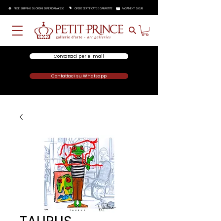
FREE SHIPPING SU ORDINI SUPERIORI A €250
OPERE CERTIFICATE E GARANTITE
PAGAMENTI SICURI
Contattaci per e-mail
Contattaci su Whatsapp