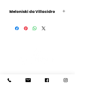
Meloniski da Villacidro
Scopri l'Artista
E-mail
Iscriviti
Voglio iscrivermi alla newsletter