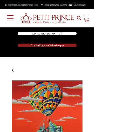
FREE SHIPPING SU ORDINI SUPERIORI A €250
OPERE CERTIFICATE E GARANTITE
PAGAMENTI SICURI
Contattaci per e-mail
Contattaci su Whatsapp