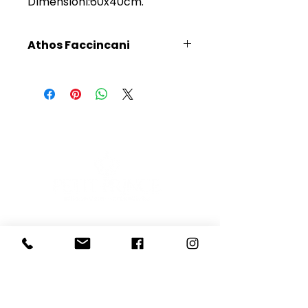
Dimensioni:60x40cm.
Athos Faccincani
Scopri l'Artista
E-mail
Iscriviti
Voglio iscrivermi alla newsletter