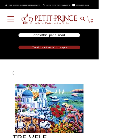
FREE SHIPPING SU ORDINI SUPERIORI A €250
OPERE CERTIFICATE E GARANTITE
PAGAMENTI SICURI
Contattaci per e-mail
Contattaci su Whatsapp